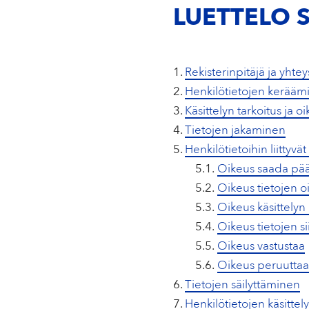
LUETTELO 
Rekisterinpitäjä ja yhtey
Henkilötietojen kerääm
Käsittelyn tarkoitus ja 
Tietojen jakaminen
Henkilötietoihin liittyvä
	5
.1.
Oikeus saada pääs
5.2.
Oikeus tietojen o
	5
.3.
Oikeus käsittelyn
5.4.
Oikeus tietojen si
5.5.
Oikeus vastustaa
5.6.
Oikeus peruutta
Tietojen säilyttäminen
Henkilötietojen käsitt