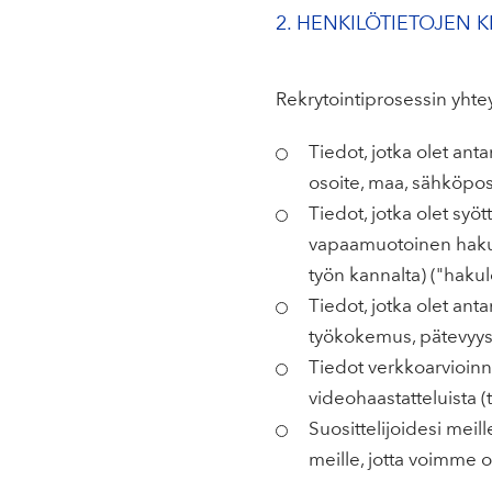
2. HENKILÖTIETOJEN
Rekrytointiprosessin yht
Tiedot, jotka olet ant
osoite, maa, sähköpost
Tiedot, jotka olet s
vapaamuotoinen hakuki
työn kannalta) ("haku
Tiedot, jotka olet ant
työkokemus, pätevyys j
Tiedot verkkoarvioinnei
videohaastatteluista (t
Suosittelijoidesi meil
meille, jotta voimme ol