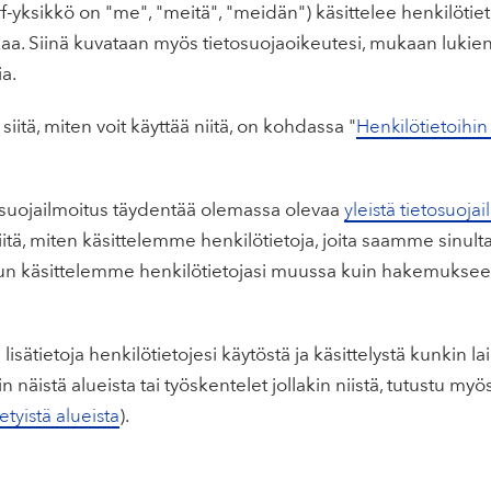
f-yksikkö on "me", "meitä", "meidän") käsittelee henkilötiet
. Siinä kuvataan myös tietosuojaoikeutesi, mukaan lukien 
ia.
 siitä, miten voit käyttää niitä, on kohdassa "
Henkilötietoihin l
osuojailmoitus täydentää olemassa olevaa
yleistä tietosuoj
iitä, miten käsittelemme henkilötietoja, joita saamme sinulta
n käsittelemme henkilötietojasi muussa kuin hakemukseesi
lisätietoja henkilötietojesi käytöstä ja käsittelystä kunkin l
n näistä alueista tai työskentelet jollakin niistä, tutustu myös 
ietyistä alueista
).