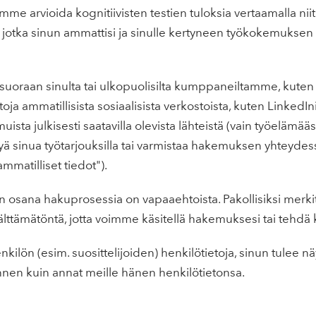
e arvioida kognitiivisten testien tuloksia vertaamalla niit
, jotka sinun ammattisi ja sinulle kertyneen työkokemuksen 
uoraan sinulta tai ulkopuolisilta kumppaneiltamme, kuten s
a ammatillisista sosiaalisista verkostoista, kuten LinkedIni
ista julkisesti saatavilla olevista lähteistä (vain työelämääsi li
yä sinua työtarjouksilla tai varmistaa hakemuksen yhteydess
mmatilliset tiedot").
n osana hakuprosessia on vapaaehtoista. Pakollisiksi merkit
älttämätöntä, jotta voimme käsitellä hakemuksesi tai tehd
nkilön (esim. suosittelijoiden) henkilötietoja, sinun tulee n
nnen kuin annat meille hänen henkilötietonsa.