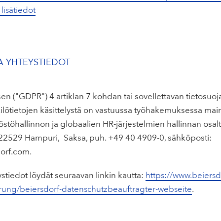
 lisätiedot
JA YHTEYSTIEDOT
sen ("GDPR") 4 artiklan 7 kohdan tai sovellettavan tietosu
kilötietojen käsittelystä on vastuussa työhakemuksessa maini
stöhallinnon ja globaalien HR-järjestelmien hallinnan osal
-22529 Hampuri, Saksa, puh. +49 40 4909-0, sähköposti:
dorf.com.
stiedot löydät seuraavan linkin kautta:
https://www.beiersd
rung/beiersdorf-datenschutzbeauftragter-webseite
.