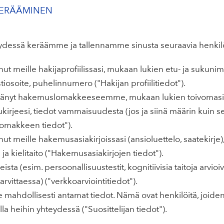
 KERÄÄMINEN
eydessä keräämme ja tallennamme sinusta seuraavia henkilö
anut meille hakijaprofiilissasi, mukaan lukien etu- ja sukunim
iosoite, puhelinnumero ("Hakijan profiilitiedot").
yöttänyt hakemuslomakkeeseemme, mukaan lukien toivomasi
rjeesi, tiedot vammaisuudesta (jos ja siinä määrin kuin se
lomakkeen tiedot").
anut meille hakemusasiakirjoissasi (ansioluettelo, saatekirje
a kielitaito ("Hakemusasiakirjojen tiedot").
sta (esim. persoonallisuustestit, kognitiivisia taitoja arvioiva
arvittaessa) ("verkkoarviointitiedot").
le mahdollisesti antamat tiedot. Nämä ovat henkilöitä, joide
la heihin yhteydessä ("Suosittelijan tiedot").