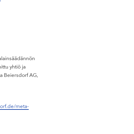
ojalainsäädännön
ttu yhtiö ja
ta Beiersdorf AG,
orf.de/meta-