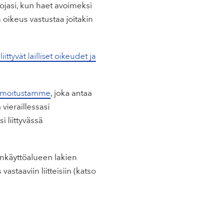
ojasi, kun haet avoimeksi
oikeus vastustaa joitakin
iittyvät lailliset oikeudet ja
ailmoitustamme
, joka antaa
 vieraillessasi
 liittyvässä
ainkäyttöalueen lakien
vastaaviin liitteisiin (katso