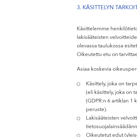
3. KÄSITTELYN TARKO
Käsittelemme henkilötieto
lakisääteisten velvoitte
olevassa taulukossa esitet
Oikeutettu etu on tarvitta
Asiaa koskevia oikeusper
Käsittely, joka on ta
(eli käsittely, joka 
(GDPR:n 6 artiklan 1 
peruste).
Lakisääteisten velvoi
tietosuojalainsäädän
Oikeutetut edut (yleis