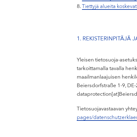
Tiettyjä alueita koskevat
1. REKISTERINPITÄJÄ 
Yleisen tietosuoja-asetuk
tarkoittamalla tavalla hen
maailmanlaajuisen henkilö
Beiersdorfstraße 1-9, DE
dataprotection[at]Beiers
Tietosuojavastaavan yhtey
pages/datenschutzerklae