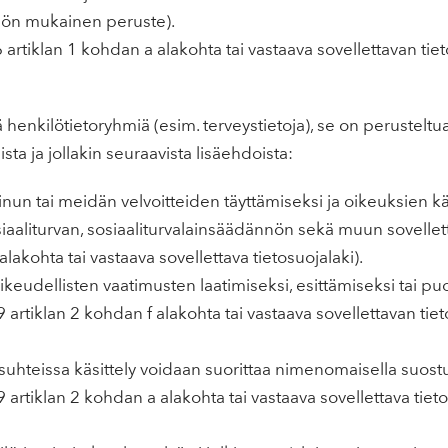
nön mukainen peruste).
rtiklan 1 kohdan a alakohta tai vastaava sovellettavan ti
 henkilötietoryhmiä (esim. terveystietoja), se on perusteltua
sta ja jollakin seuraavista lisäehdoista:
inun tai meidän velvoitteiden täyttämiseksi ja oikeuksien k
iaaliturvan, sosiaaliturvalainsäädännön sekä muun sovellet
lakohta tai vastaava sovellettava tietosuojalaki).
ikeudellisten vaatimusten laatimiseksi, esittämiseksi tai pu
9 artiklan 2 kohdan f alakohta tai vastaava sovellettavan t
osuhteissa käsittely voidaan suorittaa nimenomaisella suost
9 artiklan 2 kohdan a alakohta tai vastaava sovellettava ti