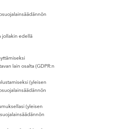
etosuojalainsäädännön
 jollakin edellä
äyttämiseksi
tavan lain osalta (GDPR:n
olustamiseksi (yleisen
ietosuojalainsäädännön
umuksellasi (yleisen
etosuojalainsäädännön