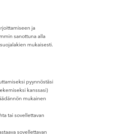
rjoittamiseen ja
emmin sanottuna alla
osuojalakien mukaisesti.
uttamiseksi pyynnöstäsi
tekemiseksi kanssasi)
insäädännön mukainen
ta tai sovellettavan
astaava sovellettavan