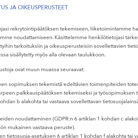
ITUS JA OIKEUSPERUSTEET
jasi rekrytointipäätöksen tekemiseen, liiketoimintamme ha
idemme noudattamiseen. Käsittelemme henkilötietojasi tark
tyihin tarkoituksiin ja oikeusperusteisiin sovellettavien tiet
essa sisällytetty myös alla olevaan taulukkoon.
ustoja ovat muun muassa seuraavat:
rpeen sopimuksen tekemistä edeltävien toimenpiteiden tote
on tarpeen palkkauspäätöksen tekemiseksi ja työsopimuksen 
kohdan b alakohta tai vastaava sovellettavan tietosuojala
tteiden noudattaminen (GDPR:n 6 artiklan 1 kohdan c alakoh
nön mukainen vastaava peruste).
en tietosuoja-asetuksen 6 artiklan 1 kohdan f alakohta tai v