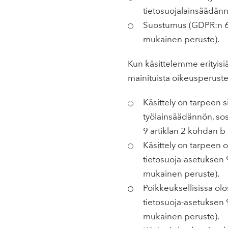
tietosuojalainsäädän
Suostumus (GDPR:n 6 a
mukainen peruste).
Kun käsittelemme erityisiä
mainituista oikeusperustei
Käsittely on tarpeen s
työlainsäädännön, sos
9 artiklan 2 kohdan b a
Käsittely on tarpeen o
tietosuoja-asetuksen 
mukainen peruste).
Poikkeuksellisissa ol
tietosuoja-asetuksen 
mukainen peruste).