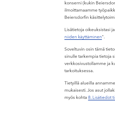
konserni (kukin Beiersdor
ilmoittamaamme työpaikkaa
Beiersdorfin käsittelytoim
Lisätietoja oikeuksistasi ja
niiden käyttäminen
".
Soveltuvin osin tämä tiet
sinulle tarkempia tietoja s
verkkosivustollamme ja ku
tarkoituksessa.
Tietyillä alueilla annamme 
mukaisesti. Jos asut jollaki
myös kohta
8. Lisätiedot t