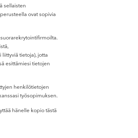
ä sellaisten
perusteella ovat sopivia
uorarekrytointifirmoilta.
stä,
ittyviä tietoja), jotta
ä esittämiesi tietojen
tyjen henkilötietojen
ä kanssasi työsopimuksen.
äyttää hänelle kopio tästä