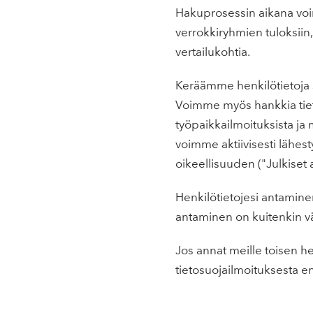
Hakuprosessin aikana voimm
verrokkiryhmien tuloksiin
vertailukohtia.
Keräämme henkilötietoja s
Voimme myös hankkia tietoj
työpaikkailmoituksista ja mu
voimme aktiivisesti lähest
oikeellisuuden ("Julkiset a
Henkilötietojesi antamine
antaminen on kuitenkin v
Jos annat meille toisen he
tietosuojailmoituksesta e