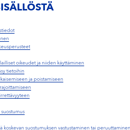
SISÄLLÖSTÄ
stiedot
inen
oikeusperusteet
t lailliset oikeudet ja niiden käyttäminen
y tietoihin
ikaisemiseen ja poistamiseen
 rajoittamiseen
irrettävyyteen
a suostumus
elyä koskevan suostumuksen vastustaminen tai peruuttamine