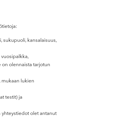
tietoja:
i, sukupuoli, kansalaisuus,
 vuosipalkka,
 on olennaista tarjotun
), mukaan lukien
t testit) ja
n yhteystiedot olet antanut