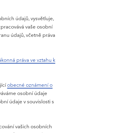
ních údajů, vysvětluje,
) zpracovává vaše osobní
hranu údajů, včetně práva
ákonná práva ve vztahu k
jící
obecné oznámení o
cováváme osobní údaje
ní údaje v souvislosti s
cování vašich osobních