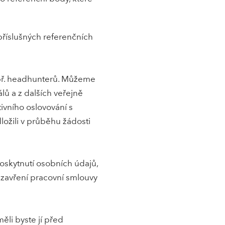
říslušných referenčních
př. headhunterů. Můžeme
álů a z dalších veřejně
ivního oslovování s
ložili v průběhu žádosti
oskytnutí osobních údajů,
uzavření pracovní smlouvy
ěli byste jí před