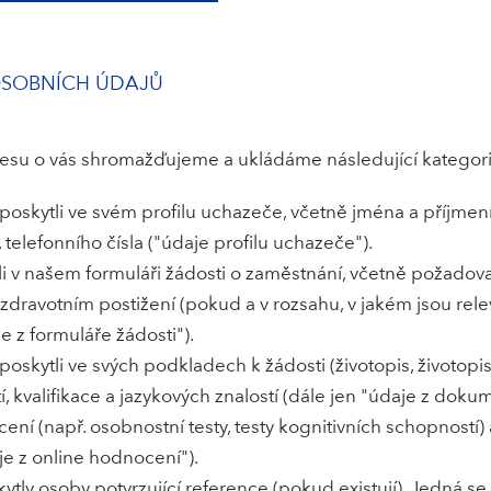
OSOBNÍCH ÚDAJŮ
esu o vás shromažďujeme a ukládáme následující kategori
poskytli ve svém profilu uchazeče, včetně jména a příjmení,
 telefonního čísla ("údaje profilu uchazeče").
ali v našem formuláři žádosti o zaměstnání, včetně požadov
 zdravotním postižení (pokud a v rozsahu, v jakém jsou rel
e z formuláře žádosti").
poskytli ve svých podkladech k žádosti (životopis, životopis
 kvalifikace a jazykových znalostí (dále jen "údaje z dokum
ení (např. osobnostní testy, testy kognitivních schopností
aje z online hodnocení").
ytly osoby potvrzující reference (pokud existují). Jedná se