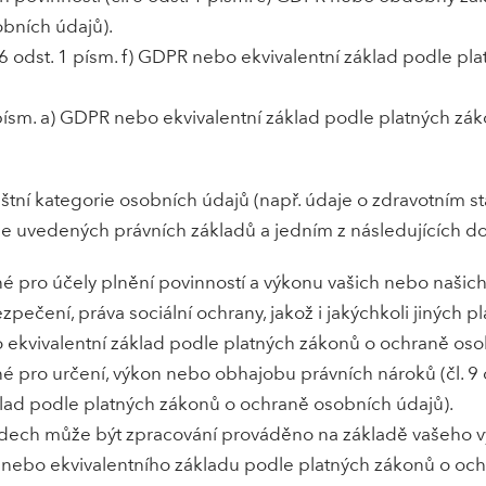
bních údajů).
6 odst. 1 písm. f) GDPR nebo ekvivalentní základ podle pl
1 písm. a) GDPR nebo ekvivalentní základ podle platných z
tní kategorie osobních údajů (např. údaje o zdravotním st
e uvedených právních základů a jedním z následujících 
é pro účely plnění povinností a výkonu vašich nebo našich
zpečení, práva sociální ochrany, jakož i jakýchkoli jiných pl
 ekvivalentní základ podle platných zákonů o ochraně oso
é pro určení, výkon nebo obhajobu právních nároků (čl. 9 
klad podle platných zákonů o ochraně osobních údajů).
dech může být zpracování prováděno na základě vašeho vý
R nebo ekvivalentního základu podle platných zákonů o oc