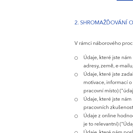
2. SHROMAŽĎOVÁNÍ 
V rámci náborového proc
Údaje, které jste nám 
adresy, země, e-mailu,
Údaje, které jste zad
motivace, informací o
pracovní místo) ("údaj
Údaje, které jste nám 
pracovních zkušeností,
Údaje z online hodnoc
je to relevantní) ("Úd
Údaje, které nám posk