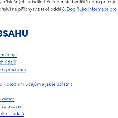
 příslušných jurisdikcí. Pokud máte bydliště nebo pracuje
příslušné přílohy (viz také oddíl
8. Doplňující informace pro 
BSAHU
tní údaje
ch údajů
ro zpracování
 k osobním údajům a jak je uplatnit
a výmaz
 zpracování
elnost údajů