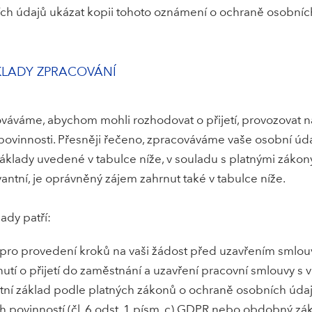
ích údajů ukázat kopii tohoto oznámení o ochraně osobníc
ÁKLADY ZPRACOVÁNÍ
váváme, abychom mohli rozhodovat o přijetí, provozovat n
ovinnosti. Přesněji řečeno, zpracováváme vaše osobní údaj
áklady uvedené v tabulce níže, v souladu s platnými záko
vantní, je oprávněný zájem zahrnut také v tabulce níže.
ady patří:
ro provedení kroků na vaši žádost před uzavřením smlouvy
í o přijetí do zaměstnání a uzavření pracovní smlouvy s vám
ní základ podle platných zákonů o ochraně osobních údaj
 povinností (čl. 6 odst. 1 písm. c) GDPR nebo obdobný zá