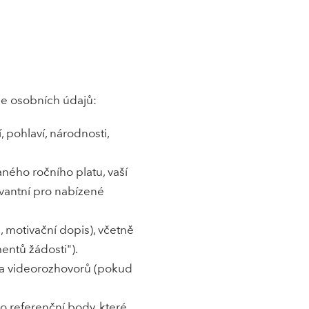
e osobních údajů:
 pohlaví, národnosti,
aného ročního platu, vaší
evantní pro nabízené
, motivační dopis), včetně
entů žádosti").
) a videorozhovorů (pokud
 o referenční body, které