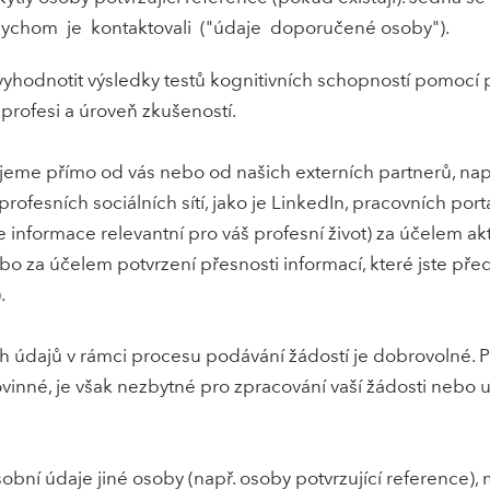
bychom je kontaktovali ("údaje doporučené osoby").
odnotit výsledky testů kognitivních schopností pomocí p
profesi a úroveň zkušeností.
eme přímo od vás nebo od našich externích partnerů, na
profesních sociálních sítí, jako je LinkedIn, pracovních port
 informace relevantní pro váš profesní život) za účelem akt
 za účelem potvrzení přesnosti informací, které jste před
.
h údajů v rámci procesu podávání žádostí je dobrovolné. P
vinné, je však nezbytné pro zpracování vaší žádosti nebo 
ní údaje jiné osoby (např. osoby potvrzující reference), m