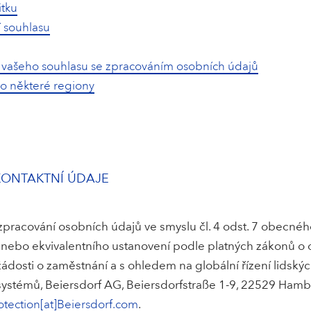
itku
í souhlasu
 vašeho souhlasu se zpracováním osobních údajů
ro některé regiony
 KONTAKTNÍ ÚDAJE
acování osobních údajů ve smyslu čl. 4 odst. 7 obecného
nebo ekvivalentního ustanovení podle platných zákonů o
ádosti o zaměstnání a s ohledem na globální řízení lidských
systémů, Beiersdorf AG, Beiersdorfstraße 1-9, 22529 Hamb
otection[at]Beiersdorf.com
.