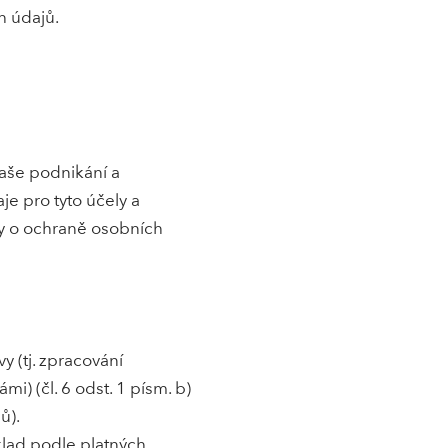
h údajů.
aše podnikání a
e pro tyto účely a
ny o ochraně osobních
 (tj. zpracování
i) (čl. 6 odst. 1 písm. b)
ů).
klad podle platných