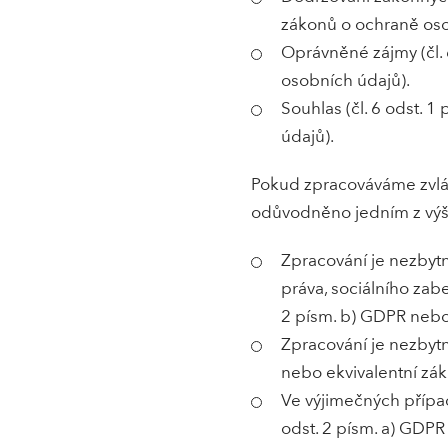
zákonů o ochraně oso
Oprávněné zájmy (čl. 
osobních údajů).
Souhlas (čl. 6 odst. 
údajů).
Pokud zpracováváme zvláš
odůvodněno jedním z výš
Zpracování je nezbytn
práva, sociálního zabe
2 písm. b) GDPR nebo
Zpracování je nezbytn
nebo ekvivalentní zá
Ve výjimečných přípa
odst. 2 písm. a) GDP