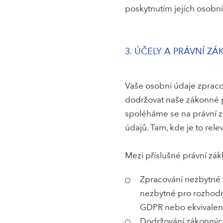
poskytnutím jejích osobn
3. ÚČELY A PRÁVNÍ Z
Vaše osobní údaje zpraco
dodržovat naše zákonné p
spoléháme se na právní z
údajů. Tam, kde je to rele
Mezi příslušné právní zákl
Zpracování nezbytné p
nezbytné pro rozhodnut
GDPR nebo ekvivalent
Dodržování zákonných