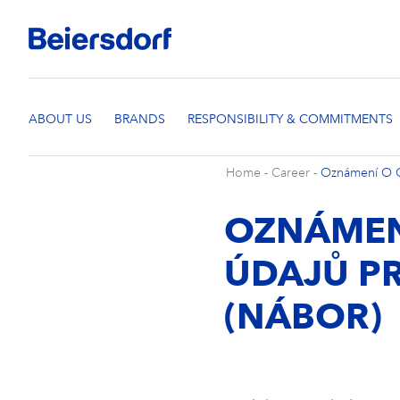
Home
-
Career
-
Oznámení O O
OZNÁMEN
ÚDAJŮ P
(NÁBOR)