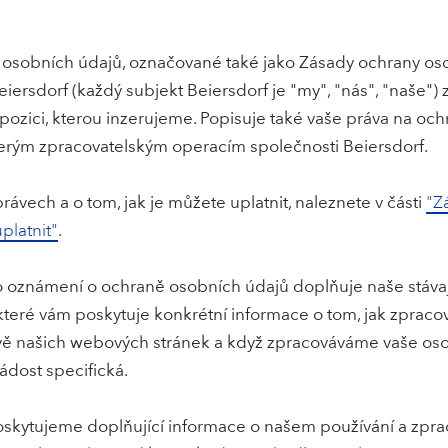
osobních údajů, označované také jako Zásady ochrany osob
eiersdorf (každý subjekt Beiersdorf je "my", "nás", "naše"
 pozici, kterou inzerujeme. Popisuje také vaše práva na oc
terým zpracovatelským operacím společnosti Beiersdorf.
rávech a o tom, jak je můžete uplatnit, naleznete v části
"Z
platnit"
.
to oznámení o ochraně osobních údajů doplňuje naše stáva
 které vám poskytuje konkrétní informace o tom, jak zpra
vě našich webových stránek a když zpracováváme vaše osob
ádost specifická.
skytujeme doplňující informace o našem používání a zpra